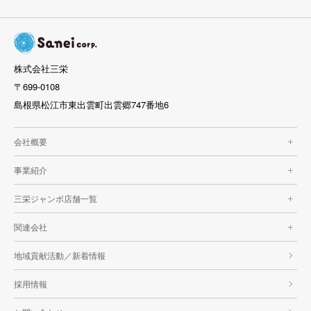
株式会社三栄
〒699-0108
島根県松江市東出雲町出雲郷747番地6
会社概要
トップメッセージ＆会社概要
事業紹介
経営理念
パチンコ
三栄ジャンボ店舗一覧
ゴルフ
ジャンボマックス浜乃木店
関連会社
フィットネス
ジャンボマックス黒田店
AGS
地域貢献活動／新着情報
飲食店＆エンタメ
ジャンボパレス店
ルカラ
採用情報
太陽光発電
ジャンボマックスブロス店
トレンド
農業