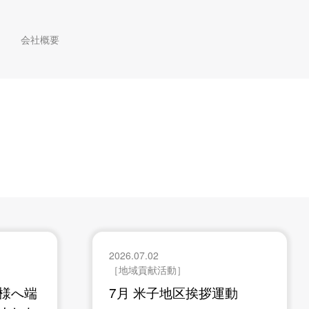
会社概要
2026.07.02
［地域貢献活動］
様へ端
7月 米子地区挨拶運動