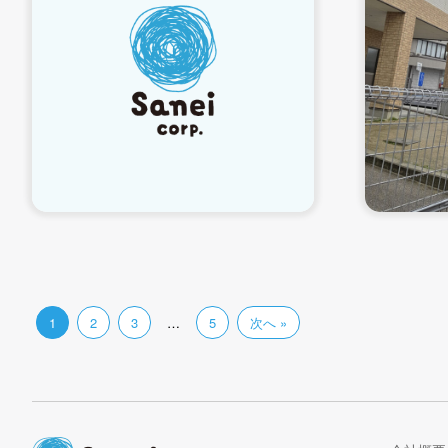
1
2
3
…
5
次へ »