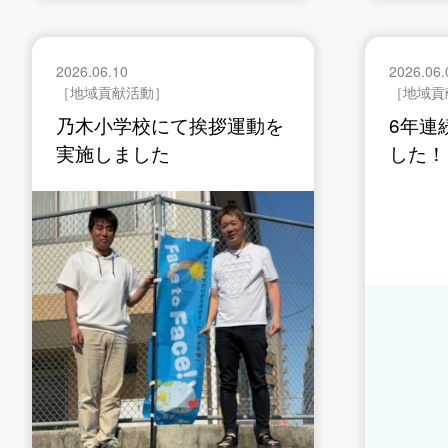
2026.06.10
2026.06.
［地域貢献活動］
［地域貢
乃木小学校にて挨拶運動を
6年連
実施しました
した！