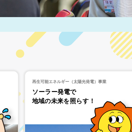
農業ビジネス
地元の誇り！
美味い白ネギを食卓へ！