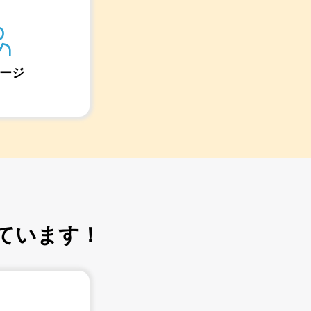
ージ
ています！