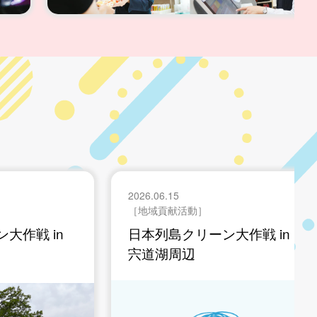
2026.06.15
］
［地域貢献活動］
ーン大作戦 in
日本列島クリーン作戦 in 稲
佐の浜海岸